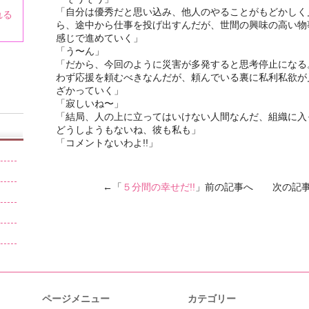
「自分は優秀だと思い込み、他人のやることがもどかしく
れる
ら、途中から仕事を投げ出すんだが、世間の興味の高い物
感じで進めていく」
「う〜ん」
「だから、今回のように災害が多発すると思考停止になる
わず応援を頼むべきなんだが、頼んでいる裏に私利私欲が
ざかっていく」
「寂しいね〜」
「結局、人の上に立ってはいけない人間なんだ、組織に入
どうしようもないね、彼も私も」
「コメントないわよ!!」
←「
５分間の幸せだ!!
」前の記事へ 次の記
ページメニュー
カテゴリー